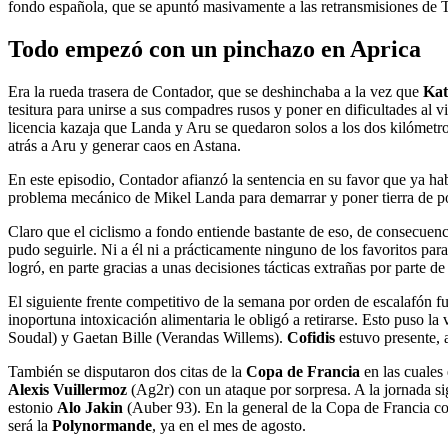
fondo española, que se apuntó masivamente a las retransmisiones de T
Todo empezó con un pinchazo en Aprica
Era la rueda trasera de Contador, que se deshinchaba a la vez que
Kat
tesitura para unirse a sus compadres rusos y poner en dificultades al vig
licencia kazaja que Landa y Aru se quedaron solos a los dos kilómetro
atrás a Aru y generar caos en Astana.
En este episodio, Contador afianzó la sentencia en su favor que ya ha
problema mecánico de Mikel Landa para demarrar y poner tierra de por
Claro que el ciclismo a fondo entiende bastante de eso, de consecuen
pudo seguirle. Ni a él ni a prácticamente ninguno de los favoritos para
logró, en parte gracias a unas decisiones tácticas extrañas por parte 
El siguiente frente competitivo de la semana por orden de escalafón f
inoportuna intoxicación alimentaria le obligó a retirarse. Esto puso la
Soudal) y Gaetan Bille (Verandas Willems).
Cofidis
estuvo presente, 
También se disputaron dos citas de la
Copa de Francia
en las cuales
Alexis Vuillermoz
(Ag2r) con un ataque por sorpresa. A la jornada si
estonio
Alo Jakin
(Auber 93). En la general de la Copa de Francia co
será la
Polynormande
, ya en el mes de agosto.