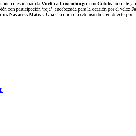
o miércoles iniciará la
Vuelta a Luxemburgo
, con
Cofidis
presente y 
ién con participación ‘roja’, encabezada para la ocasión por el veloz
Jo
nni, Navarro, Maté
… Una cita que será retransmitida en directo por 
20