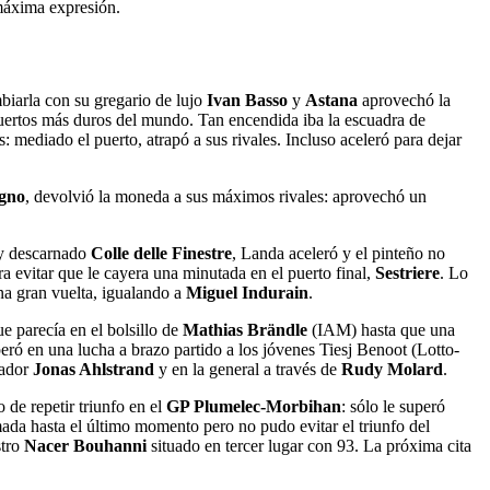
 máxima expresión.
biarla con su gregario de lujo
Ivan Basso
y
Astana
aprovechó la
puertos más duros del mundo. Tan encendida iba la escuadra de
mediado el puerto, atrapó a sus rivales. Incluso aceleró para dejar
gno
, devolvió la moneda a sus máximos rivales: aprovechó un
 y descarnado
Colle delle Finestre
, Landa aceleró y el pinteño no
ra evitar que le cayera una minutada en el puerto final,
Sestriere
. Lo
una gran vuelta, igualando a
Miguel Indurain
.
ue parecía en el bolsillo de
Mathias Brändle
(IAM) hasta que una
ó en una lucha a brazo partido a los jóvenes Tiesj Benoot (Lotto-
atador
Jonas Ahlstrand
y en la general a través de
Rudy Molard
.
 de repetir triunfo en el
GP Plumelec-Morbihan
: sólo le superó
ada hasta el último momento pero no pudo evitar el triunfo del
stro
Nacer Bouhanni
situado en tercer lugar con 93. La próxima cita