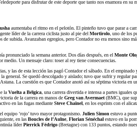
eledeporte para disfrutar de este deporte que tanto nos enamora en su
usha
aumentaba el ritmo en el pelotón. El pinteño tuvo que parar a cam
ente líder de la carrera ciclista justo al pie del
Mortirolo
, uno de los 
s de subida. Avanzaban egregios, pero Contador no era menos sino más: 
bía pronunciado la semana anterior. Dos días después, en el
Monte Olo
 medio. Un mensaje claro: toser al rey tiene consecuencias.
cias, y las de esta lección las pagó Contador el sábado. En el empinado
 la general. Se quedó descolgado y aislado; tuvo que sufrir y regular pa
de Astana. La cuestión es que Contador anotó así su séptima victoria en 
ue la
Vuelta a Bélgica
, una carrera divertida e intensa a partes iguales q
 victoria de la carrera en manos de
Greg van Avermaet
(BMC), que super
activo en las fugas mediante
Steve Chainel
, en los esprints con el alic
 el equipo ‘rojo’ tuvo mayor protagonismo.
Julien Simon
estuvo a punto
guiente, en las
Boucles de l’Aulne
,
Florian Sénéchal
estuvo en la pom
ntinúa líder
Pierrick Fédrigo
(Bretagne) con 133 puntos, estando nue