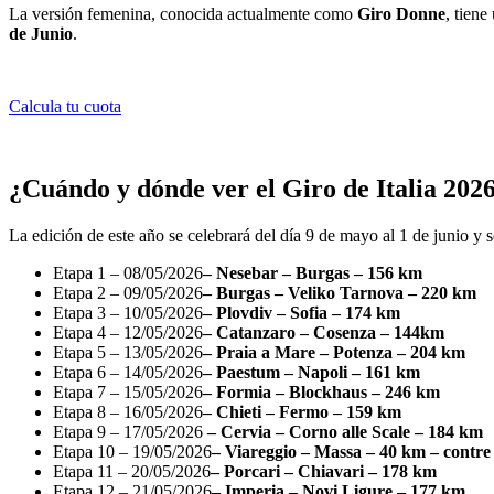
La versión femenina, conocida actualmente como
Giro Donne
, tien
de Junio
.
Calcula tu cuota
¿Cuándo y dónde ver el Giro de Italia 202
La edición de este año se celebrará del día 9 de mayo al 1 de junio y 
Etapa 1 – 08/05/2026
– Nesebar – Burgas – 156 km
Etapa 2 – 09/05/2026
– Burgas – Veliko Tarnova – 220 km
Etapa 3 – 10/05/2026
– Plovdiv – Sofia – 174 km
Etapa 4 – 12/05/2026
– Catanzaro – Cosenza – 144km
Etapa 5 – 13/05/2026
– Praia a Mare – Potenza – 204 km
Etapa 6 – 14/05/2026
– Paestum – Napoli – 161 km
Etapa 7 – 15/05/2026
– Formia – Blockhaus – 246 km
Etapa 8 – 16/05/2026
– Chieti – Fermo – 159 km
Etapa 9 – 17/05/2026
– Cervia – Corno alle Scale – 184 km
Etapa 10 – 19/05/2026
– Viareggio – Massa – 40 km – contre e
Etapa 11 – 20/05/2026
– Porcari – Chiavari – 178 km
Etapa 12 – 21/05/2026
– Imperia – Novi Ligure – 177 km