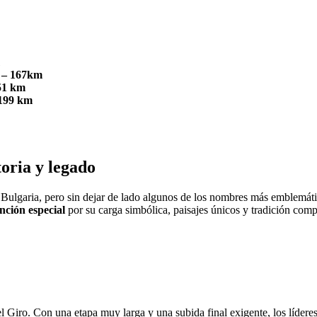
o – 167km
151 km
 199 km
toria y legado
 Bulgaria, pero sin dejar de lado algunos de los nombres más emblemátic
ción especial
por su carga simbólica, paisajes únicos y tradición com
el Giro. Con una etapa muy larga y una subida final exigente, los líderes