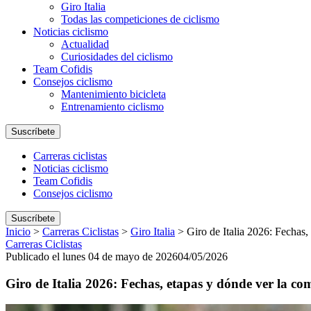
Giro Italia
Todas las competiciones de ciclismo
Noticias ciclismo
Actualidad
Curiosidades del ciclismo
Team Cofidis
Consejos ciclismo
Mantenimiento bicicleta
Entrenamiento ciclismo
Suscríbete
Carreras ciclistas
Noticias ciclismo
Team Cofidis
Consejos ciclismo
Suscríbete
Inicio
>
Carreras Ciclistas
>
Giro Italia
>
Giro de Italia 2026: Fechas,
Carreras Ciclistas
Publicado el lunes 04 de mayo de 2026
04/05/2026
Giro de Italia 2026: Fechas, etapas y dónde ver la co