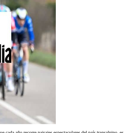
que cada año recorre paisajes espectaculares del país transalpino, es