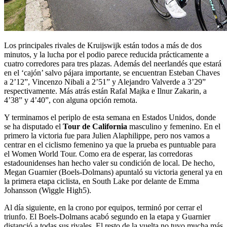
Los principales rivales de Kruijswijk están todos a más de dos
minutos, y la lucha por el podio parece reducida prácticamente a
cuatro corredores para tres plazas. Además del neerlandés que estará
en el ‘cajón’ salvo pájara importante, se encuentran Esteban Chaves
a 2’12”, Vincenzo Nibali a 2’51” y Alejandro Valverde a 3’29”
respectivamente. Más atrás están Rafal Majka e Ilnur Zakarin, a
4’38” y 4’40”, con alguna opción remota.
Y terminamos el periplo de esta semana en Estados Unidos, donde
se ha disputado el
Tour de California
masculino y femenino. En el
primero la victoria fue para Julien Alaphilippe, pero nos vamos a
centrar en el ciclismo femenino ya que la prueba es puntuable para
el Women World Tour. Como era de esperar, las corredoras
estadounidenses han hecho valer su condición de local. De hecho,
Megan Guarnier (Boels-Dolmans) apuntaló su victoria general ya en
la primera etapa ciclista, en South Lake por delante de Emma
Johansson (Wiggle High5).
Al día siguiente, en la crono por equipos, terminó por cerrar el
triunfo. El Boels-Dolmans acabó segundo en la etapa y Guarnier
distanció a todas sus rivales. El resto de la vuelta no tuvo mucha más