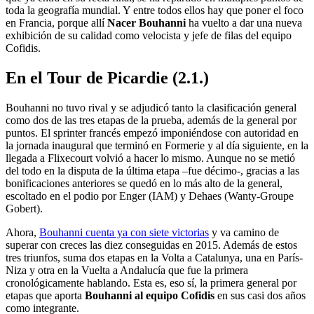
toda la geografía mundial. Y entre todos ellos hay que poner el foco
en Francia, porque allí
Nacer Bouhanni
ha vuelto a dar una nueva
exhibición de su calidad como velocista y jefe de filas del equipo
Cofidis.
En el Tour de Picardie (2.1.)
Bouhanni no tuvo rival y se adjudicó tanto la clasificación general
como dos de las tres etapas de la prueba, además de la general por
puntos. El sprinter francés empezó imponiéndose con autoridad en
la jornada inaugural que terminó en Formerie y al día siguiente, en la
llegada a Flixecourt volvió a hacer lo mismo. Aunque no se metió
del todo en la disputa de la última etapa –fue décimo-, gracias a las
bonificaciones anteriores se quedó en lo más alto de la general,
escoltado en el podio por Enger (IAM) y Dehaes (Wanty-Groupe
Gobert).
Ahora,
Bouhanni cuenta ya con siete victorias
y va camino de
superar con creces las diez conseguidas en 2015. Además de estos
tres triunfos, suma dos etapas en la Volta a Catalunya, una en París-
Niza y otra en la Vuelta a Andalucía que fue la primera
cronológicamente hablando. Esta es, eso sí, la primera general por
etapas que aporta
Bouhanni al equipo Cofidis
en sus casi dos años
como integrante.