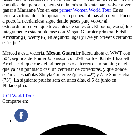
complicación para ella, pero sí el interés suficiente para volver a ver
ganar a Marianne Vos en este
primer Women World Tour
. Es su
tercera victoria de la temporada y la primera al más alto nivel. Poco
a poco, la neerlandesa sigue dando pasos para volver al
extraordinario nivel que tuvo antes de su lesión. El podio, eso sí, fue
íntegramente estadounidense con Megan Guarnier primera, Kristin
Armstrong (Twenty16) en segundo lugar y Evelyn Stevens cerrando
el ‘cajón’.
Merced a esta victoria,
Megan Guarnier
lidera ahora el WWT con
504, seguida de Emma Johansson con 398 por los 368 de Elizabeth
Armitstead, que cae del primer puesto al tercero. Un ranking en el
que ya han puntuado casi un centenar de corredoras, y que donde
están las españolas Sheyla Gutiérrez (puesto 42º) y Ane Santesteban
(73ª). La siguiente prueba será en unos días, el 5 de junio en
Philadelphia.
UCI World Tour
Comparte en: