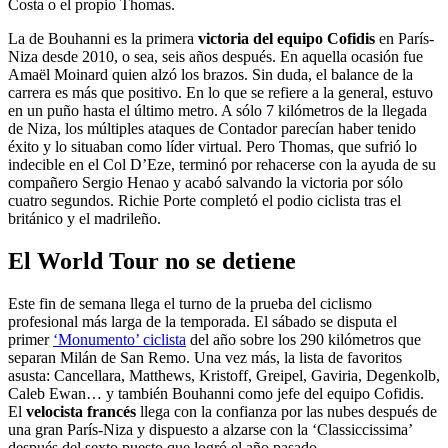
Costa o el propio Thomas.
La de Bouhanni es la primera
victoria del equipo Cofidis
en París-
Niza desde 2010, o sea, seis años después. En aquella ocasión fue
Amaël Moinard quien alzó los brazos. Sin duda, el balance de la
carrera es más que positivo. En lo que se refiere a la general, estuvo
en un puño hasta el último metro. A sólo 7 kilómetros de la llegada
de Niza, los múltiples ataques de Contador parecían haber tenido
éxito y lo situaban como líder virtual. Pero Thomas, que sufrió lo
indecible en el Col D’Eze, terminó por rehacerse con la ayuda de su
compañero Sergio Henao y acabó salvando la victoria por sólo
cuatro segundos. Richie Porte completó el podio ciclista tras el
británico y el madrileño.
El World Tour no se detiene
Este fin de semana llega el turno de la prueba del ciclismo
profesional más larga de la temporada. El sábado se disputa el
primer
‘Monumento’ ciclista
del año sobre los 290 kilómetros que
separan Milán de San Remo. Una vez más, la lista de favoritos
asusta: Cancellara, Matthews, Kristoff, Greipel, Gaviria, Degenkolb,
Caleb Ewan… y también Bouhanni como jefe del equipo Cofidis.
El
velocista francés
llega con la confianza por las nubes después de
una gran París-Niza y dispuesto a alzarse con la ‘Classiccissima’
después del sexto puesto que logró el año pasado.