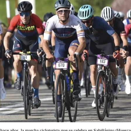
ace años, la marcha cicloturista que se celebra en Sabiñánigo (Huesca) 