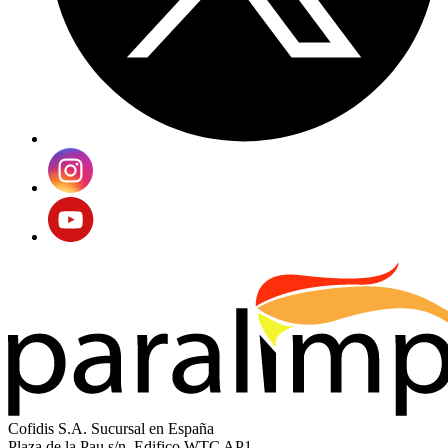
Cofidis S.A. Sucursal en España
Plaza de la Pau s/n, Edifico WTC AP1