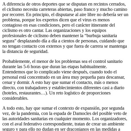
A diferencia de otros deportes que se disputan en recintos cerrados,
el ciclismo necesita carreteras abiertas, paso franco y mucho camino
por recorrer. En principio, el disputarse al aire libre no debería ser un
problema, porque los expertos dicen que el virus es menos
contagioso en esas condiciones, pero el carácter itinerante del
ciclismo es otro cantar. Las organizaciones y los equipos
profesionales de ciclismo deben mantener la “burbuja sanitaria
segura” desplazando día a día a cientos de personas, cuidando que
no tengan contacto con externos y que fuera de carrera se mantenga
la distancia de seguridad.
Probablemente, el menor de los problemas sea el control sanitario
durante las 5-6 horas que duran las etapas habitualmente.
Entendemos que lo complicado viene después, cuando todo el
personal está concentrado en un área muy pequeña para descansar,
cenar y dormir. A esto hay que sumar el contacto, más o menos
directo, con trabajadores y establecimientos diferentes casi a diario
(hoteles, restaurantes…). Un reto logístico de proporciones
considerables.
A todo esto, hay que sumar el contexto de expansión, por segunda
vez, de la pandemia, con la espada de Damocles del posible veto de
las autoridades sanitarias en cualquier momento. Los organizadores,
con el aval federativo correspondiente, tratan de crear un ambiente
seguro y para ello no dudan en ser draconianos en las medidas a