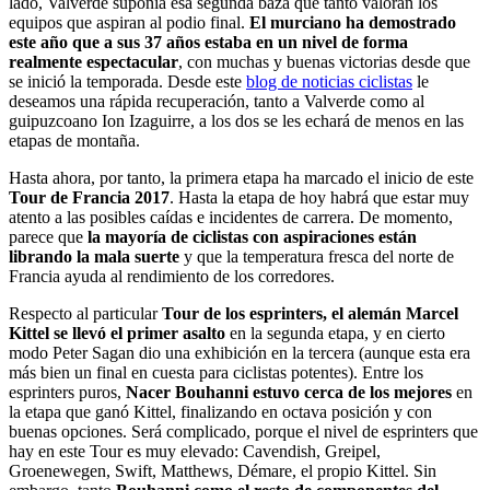
lado, Valverde suponía esa segunda baza que tanto valoran los
equipos que aspiran al podio final.
El murciano ha demostrado
este año que a sus 37 años estaba en un nivel de forma
realmente espectacular
, con muchas y buenas victorias desde que
se inició la temporada. Desde este
blog de noticias ciclistas
le
deseamos una rápida recuperación, tanto a Valverde como al
guipuzcoano Ion Izaguirre, a los dos se les echará de menos en las
etapas de montaña.
Hasta ahora, por tanto, la primera etapa ha marcado el inicio de este
Tour de Francia 2017
. Hasta la etapa de hoy habrá que estar muy
atento a las posibles caídas e incidentes de carrera. De momento,
parece que
la mayoría de ciclistas con aspiraciones están
librando la mala suerte
y que la temperatura fresca del norte de
Francia ayuda al rendimiento de los corredores.
Respecto al particular
Tour de los esprinters, el alemán Marcel
Kittel se llevó el primer asalto
en la segunda etapa, y en cierto
modo Peter Sagan dio una exhibición en la tercera (aunque esta era
más bien un final en cuesta para ciclistas potentes). Entre los
esprinters puros,
Nacer Bouhanni estuvo cerca de los mejores
en
la etapa que ganó Kittel, finalizando en octava posición y con
buenas opciones. Será complicado, porque el nivel de esprinters que
hay en este Tour es muy elevado: Cavendish, Greipel,
Groenewegen, Swift, Matthews, Démare, el propio Kittel. Sin