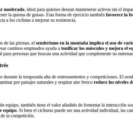
lar moderado
, ideal para quienes desean mantenerse activos sin el imp
ener la quema de grasas. Esta forma de ejercicio también
favorece la f
ia a los ciclistas a mejorar su resistencia.
s de las piernas, el
senderismo en la montaña implica el uso de var
ravesar caminos empinados ayuda a
tonificar los músculos y mejora el eq
eal para personas que buscan una actividad que complemente su entrenami
trés
te durante la temporada alta de entrenamientos y competiciones. El send
aminar por paisajes naturales y respirar aire fresco
reduce los niveles 
e equipo, también tiene el valor añadido de fomentar la interacción soc
de equipo
. Si bien el ciclismo puede ser una actividad individual, las 
s de la competición.