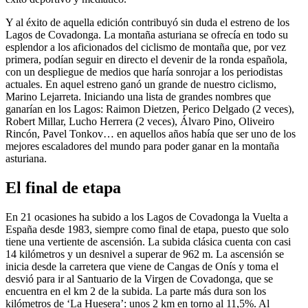
Y al éxito de aquella edición contribuyó sin duda el estreno de los
Lagos de Covadonga. La montaña asturiana se ofrecía en todo su
esplendor a los aficionados del ciclismo de montaña que, por vez
primera, podían seguir en directo el devenir de la ronda española,
con un despliegue de medios que haría sonrojar a los periodistas
actuales. En aquel estreno ganó un grande de nuestro ciclismo,
Marino Lejarreta. Iniciando una lista de grandes nombres que
ganarían en los Lagos: Raimon Dietzen, Perico Delgado (2 veces),
Robert Millar, Lucho Herrera (2 veces), Álvaro Pino, Oliveiro
Rincón, Pavel Tonkov… en aquellos años había que ser uno de los
mejores escaladores del mundo para poder ganar en la montaña
asturiana.
El final de etapa
En 21 ocasiones ha subido a los Lagos de Covadonga la Vuelta a
España desde 1983, siempre como final de etapa, puesto que solo
tiene una vertiente de ascensión. La subida clásica cuenta con casi
14 kilómetros y un desnivel a superar de 962 m. La ascensión se
inicia desde la carretera que viene de Cangas de Onís y toma el
desvió para ir al Santuario de la Virgen de Covadonga, que se
encuentra en el km 2 de la subida. La parte más dura son los
kilómetros de ‘La Huesera’: unos 2 km en torno al 11,5%. Al