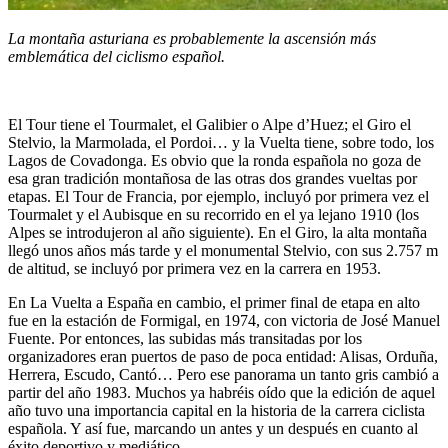
La monta
ña asturiana es probablemente la ascensión má
s
emblem
ática del ciclismo españ
ol.
El Tour tiene el Tourmalet, el Galibier o Alpe d’Huez; el Giro el
Stelvio, la Marmolada, el Pordoi… y la Vuelta tiene, sobre todo, los
Lagos de Covadonga. Es obvio que la ronda española no goza de
esa gran tradición montañosa de las otras dos grandes vueltas por
etapas. El Tour de Francia, por ejemplo, incluyó por primera vez el
Tourmalet y el Aubisque en su recorrido en el ya lejano 1910 (los
Alpes se introdujeron al año siguiente). En el Giro, la alta montaña
llegó unos años más tarde y el monumental Stelvio, con sus 2.757 m
de altitud, se incluyó por primera vez en la carrera en 1953.
En La Vuelta a España en cambio, el primer final de etapa en alto
fue en la estación de Formigal, en 1974, con victoria de José Manuel
Fuente. Por entonces, las subidas más transitadas por los
organizadores eran puertos de paso de poca entidad: Alisas, Orduña,
Herrera, Escudo, Cantó… Pero ese panorama un tanto gris cambió a
partir del año 1983. Muchos ya habréis oído que la edición de aquel
año tuvo una importancia capital en la historia de la carrera ciclista
española. Y así fue, marcando un antes y un después en cuanto al
éxito deportivo y mediático.