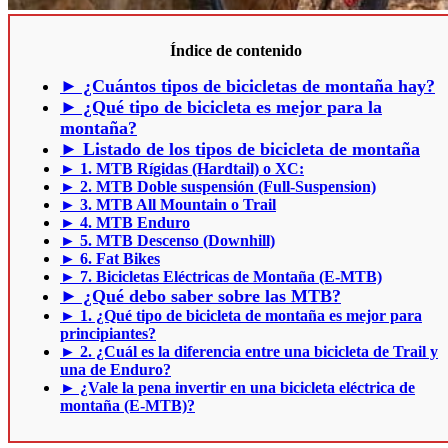
Índice de contenido
► ¿Cuántos tipos de bicicletas de montaña hay?
► ¿Qué tipo de bicicleta es mejor para la
montaña?
► Listado de los tipos de bicicleta de montaña
► 1. MTB Rígidas (Hardtail) o XC:
► 2. MTB Doble suspensión (Full-Suspension)
► 3. MTB All Mountain o Trail
► 4. MTB Enduro
► 5. MTB Descenso (Downhill)
► 6. Fat Bikes
► 7. Bicicletas Eléctricas de Montaña (E-MTB)
► ¿Qué debo saber sobre las MTB?
► 1. ¿Qué tipo de bicicleta de montaña es mejor para
principiantes?
► 2. ¿Cuál es la diferencia entre una bicicleta de Trail y
una de Enduro?
► ¿Vale la pena invertir en una bicicleta eléctrica de
montaña (E-MTB)?