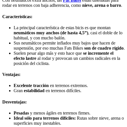
Con neumáticos extra anchos, las
Fat Bikes
están diseñadas para
rodar en terrenos con baja adherencia, como
nieve, arena o barro
.
Características:
La principal característica de estas bicis es que montan
neumáticos muy anchos (de hasta 4,5”)
, casi el doble de lo
habitual, y con mucho balón.
Sus neumáticos permite inflados muy bajos que hacen de
suspensión, por eso muchas Fats Bikes
son de cuadro rígido
.
Suelen pesar algo más y esto hace que
se incremente el
efecto lastre
al rodar y provocan un cambios radicales en la
posición del ciclista.
Ventajas:
Excelente tracción
en terrenos extremos.
Gran
estabilidad
en terrenos difíciles.
Desventajas:
Pesadas
y menos ágiles en terrenos firmes.
Ideal sólo para terrenos difíciles:
Rutas sobre nieve, arena o
superficies muy inestables.