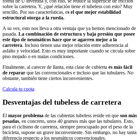
forma de U invertida y, con ello, se reduce la superficie de fricción
sobre la carretera. Y, ¿qué relación tiene el tubeless con esto? Muy
sencillo. Por sus características, e
s el que mejor estabilidad
estructural otorga a la rueda.
A su vez, esto nos lleva a otra ventaja que ya hemos mencionado de
pasada.
La combinación de estructura y baja presión que posee
este tipo de neumáticos hace que se agarren mejor a la
carretera
. Incluso tienen una mejor relación entre adherencia al
asfalto y velocidad. Esto es muy importante cuando se circula sobre
piso mojado o en malas condiciones.
Finalmente, al carecer de llanta, esta clase de cubierta
es más fácil
de reparar
que las convencionales e incluso que las tubulares. No
obstante, también tiene ciertos inconvenientes.
Calcula tu cuota
Desventajas del tubeless de carretera
El
mayor problema
de las cubiertas tubeless reside en que
son más
pesadas
, en concreto, unos 40 gramos más que las tubulares. Esto,
para el ciclismo de carretera, siempre preocupado por el peso de la
bicicleta, supone un grave inconveniente. Sin embargo, no hay tanta
diferencia respecto a los neumáticos convencionales.