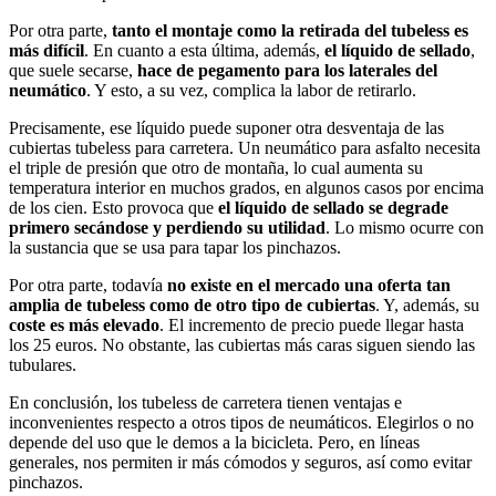
Por otra parte,
tanto el montaje como la retirada del tubeless es
más difícil
. En cuanto a esta última, además,
el líquido de sellado
,
que suele secarse,
hace de pegamento para los laterales del
neumático
. Y esto, a su vez, complica la labor de retirarlo.
Precisamente, ese líquido puede suponer otra desventaja de las
cubiertas tubeless para carretera. Un neumático para asfalto necesita
el triple de presión que otro de montaña, lo cual aumenta su
temperatura interior en muchos grados, en algunos casos por encima
de los cien. Esto provoca que
el líquido de sellado se degrade
primero secándose y perdiendo su utilidad
. Lo mismo ocurre con
la sustancia que se usa para tapar los pinchazos.
Por otra parte, todavía
no existe en el mercado una oferta tan
amplia de tubeless como de otro tipo de cubiertas
. Y, además, su
coste es más elevado
. El incremento de precio puede llegar hasta
los 25 euros. No obstante, las cubiertas más caras siguen siendo las
tubulares.
En conclusión, los tubeless de carretera tienen ventajas e
inconvenientes respecto a otros tipos de neumáticos. Elegirlos o no
depende del uso que le demos a la bicicleta. Pero, en líneas
generales, nos permiten ir más cómodos y seguros, así como evitar
pinchazos.