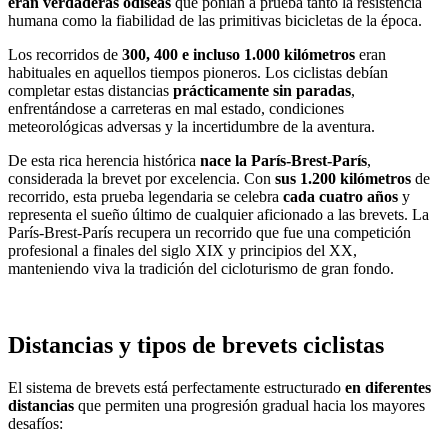
eran verdaderas odiseas
que ponían a prueba tanto la resistencia
humana como la fiabilidad de las primitivas bicicletas de la época.
Los recorridos de
300, 400 e incluso 1.000 kilómetros
eran
habituales en aquellos tiempos pioneros. Los ciclistas debían
completar estas distancias
prácticamente sin paradas
,
enfrentándose a carreteras en mal estado, condiciones
meteorológicas adversas y la incertidumbre de la aventura.
De esta rica herencia histórica
nace la París-Brest-París
,
considerada la brevet por excelencia. Con
sus 1.200 kilómetros
de
recorrido, esta prueba legendaria se celebra
cada cuatro años
y
representa el sueño último de cualquier aficionado a las brevets. La
París-Brest-París recupera un recorrido que fue una competición
profesional a finales del siglo XIX y principios del XX,
manteniendo viva la tradición del cicloturismo de gran fondo.
Distancias y tipos de brevets ciclistas
El sistema de brevets está perfectamente estructurado
en diferentes
distancias
que permiten una progresión gradual hacia los mayores
desafíos: