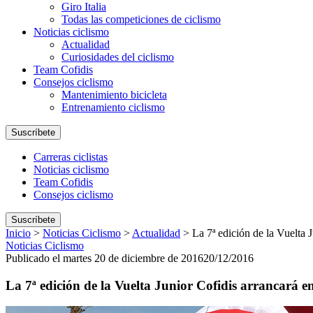
Giro Italia
Todas las competiciones de ciclismo
Noticias ciclismo
Actualidad
Curiosidades del ciclismo
Team Cofidis
Consejos ciclismo
Mantenimiento bicicleta
Entrenamiento ciclismo
Suscríbete
Carreras ciclistas
Noticias ciclismo
Team Cofidis
Consejos ciclismo
Suscríbete
Inicio
>
Noticias Ciclismo
>
Actualidad
>
La 7ª edición de la Vuelta 
Noticias Ciclismo
Publicado el martes 20 de diciembre de 2016
20/12/2016
La 7ª edición de la Vuelta Junior Cofidis arrancará e