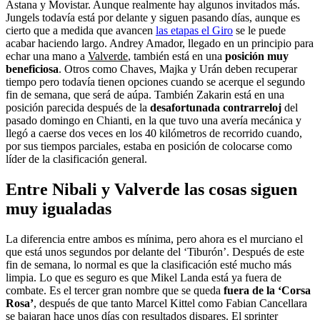
Astana y Movistar. Aunque realmente hay algunos invitados más.
Jungels todavía está por delante y siguen pasando días, aunque es
cierto que a medida que avancen
las etapas el Giro
se le puede
acabar haciendo largo. Andrey Amador, llegado en un principio para
echar una mano a
Valverde
, también está en una
posición muy
beneficiosa
. Otros como Chaves, Majka y Urán deben recuperar
tiempo pero todavía tienen opciones cuando se acerque el segundo
fin de semana, que será de aúpa. También Zakarin está en una
posición parecida después de la
desafortunada contrarreloj
del
pasado domingo en Chianti, en la que tuvo una avería mecánica y
llegó a caerse dos veces en los 40 kilómetros de recorrido cuando,
por sus tiempos parciales, estaba en posición de colocarse como
líder de la clasificación general.
Entre Nibali y Valverde las cosas siguen
muy igualadas
La diferencia entre ambos es mínima, pero ahora es el murciano el
que está unos segundos por delante del ‘Tiburón’. Después de este
fin de semana, lo normal es que la clasificación esté mucho más
limpia. Lo que es seguro es que Mikel Landa está ya fuera de
combate. Es el tercer gran nombre que se queda
fuera de la ‘Corsa
Rosa’
, después de que tanto Marcel Kittel como Fabian Cancellara
se bajaran hace unos días con resultados dispares. El sprinter