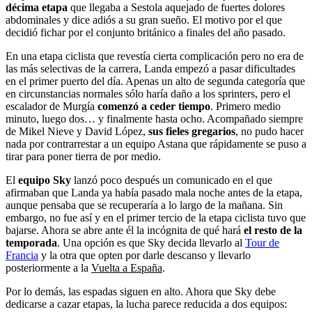
décima etapa
que llegaba a Sestola aquejado de fuertes dolores
abdominales y dice adiós a su gran sueño. El motivo por el que
decidió fichar por el conjunto británico a finales del año pasado.
En una etapa ciclista que revestía cierta complicación pero no era de
las más selectivas de la carrera, Landa empezó a pasar dificultades
en el primer puerto del día. Apenas un alto de segunda categoría que
en circunstancias normales sólo haría daño a los sprinters, pero el
escalador de Murgía
comenzó a
ceder tiempo
. Primero medio
minuto, luego dos… y finalmente hasta ocho. Acompañado siempre
de Mikel Nieve y David López,
sus
fieles gregarios
, no pudo hacer
nada por contrarrestar a un equipo Astana que rápidamente se puso a
tirar para poner tierra de por medio.
El
equipo Sky
lanzó poco después un comunicado en el que
afirmaban que Landa ya había pasado mala noche antes de la etapa,
aunque pensaba que se recuperaría a lo largo de la mañana. Sin
embargo, no fue así y en el primer tercio de la etapa ciclista tuvo que
bajarse. Ahora se abre ante él la incógnita de qué hará
el resto de la
temporada
. Una opción es que Sky decida llevarlo al
Tour de
Francia
y la otra que opten por darle descanso y llevarlo
posteriormente a la
Vuelta a España
.
Por lo demás, las espadas siguen en alto. Ahora que Sky debe
dedicarse a cazar etapas, la lucha parece reducida a dos equipos: