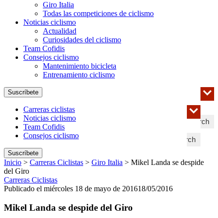
Giro Italia
Todas las competiciones de ciclismo
Noticias ciclismo
Actualidad
Curiosidades del ciclismo
Team Cofidis
Consejos ciclismo
Mantenimiento bicicleta
Entrenamiento ciclismo
Suscríbete
Carreras ciclistas
Noticias ciclismo
Search
Team Cofidis
Consejos ciclismo
Search
Suscríbete
Inicio
>
Carreras Ciclistas
>
Giro Italia
>
Mikel Landa se despide
del Giro
Carreras Ciclistas
Publicado el miércoles 18 de mayo de 2016
18/05/2016
Mikel Landa se despide del Giro