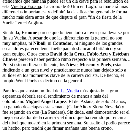
atendemos que mañana puede ser un día clave para la resolución de
esta
Vuelta a España
. La crono de 40 km en Logroño marcará unas
diferencias importantes, y definirá la clasificación general de forma
mucho más clara antes de que dispute el gran “fin de fiesta de la
Vuelta” en el Angliru.
Sin duda,
Froome
parece que lo tiene todo a favor para llevarse por
fin su Vuelta. A pesar de que las diferencias en la general no son
muy amplias, ni
Nibali
, ni
Contador
, ni ninguno de los grandes
escaladores parecen tener fuelle para desbancar al británico y su
gran equipo. Otros como
David de la Cruz, Fabio Aru y Esteban
Chaves
parecen haber perdido ritmo respecto a la primera semana…
Por si esto no fuera suficiente, los
Nieve
,
Moscon
y
Poels
, están
rindiendo a un gran nivel y prácticamente nunca han dejado solo a
su líder en los momentos clave de la carrera ciclista. De hecho, el
propio Wout Poels es décimo en la general…
Para los que ansían un final de
La Vuelta
más ajustado la gran
esperanza debería ser el rendimiento de menos a más del
colombiano
Miguel Ángel López
. El del Astana, de solo 23 años,
ha ganado dos etapas esta semana (Calar Alto y Sierra Nevada) y
fue segundo en otra (La Pandera). Sin duda, está demostrando ser el
mejor escalador de la carrera y él único que ha rendido por encima
del nivel que mostró en la primera semana. Su asalto al podio parece
un hecho, pero tendrá que firmar mañana una buena crono.