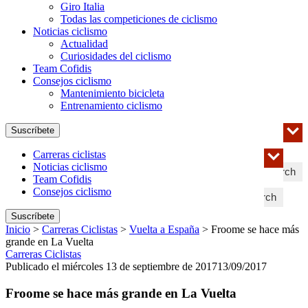
Giro Italia
Todas las competiciones de ciclismo
Noticias ciclismo
Actualidad
Curiosidades del ciclismo
Team Cofidis
Consejos ciclismo
Mantenimiento bicicleta
Entrenamiento ciclismo
Suscríbete
Carreras ciclistas
Noticias ciclismo
Search
Team Cofidis
Consejos ciclismo
Search
Suscríbete
Inicio
>
Carreras Ciclistas
>
Vuelta a España
>
Froome se hace más
grande en La Vuelta
Carreras Ciclistas
Publicado el miércoles 13 de septiembre de 2017
13/09/2017
Froome se hace más grande en La Vuelta