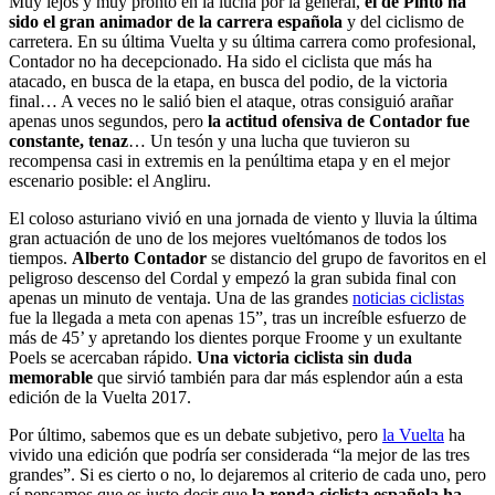
Muy lejos y muy pronto en la lucha por la general,
el de Pinto ha
sido el gran animador de la carrera española
y del ciclismo de
carretera. En su última Vuelta y su última carrera como profesional,
Contador no ha decepcionado. Ha sido el ciclista que más ha
atacado, en busca de la etapa, en busca del podio, de la victoria
final… A veces no le salió bien el ataque, otras consiguió arañar
apenas unos segundos, pero
la actitud ofensiva de Contador fue
constante, tenaz
… Un tesón y una lucha que tuvieron su
recompensa casi in extremis en la penúltima etapa y en el mejor
escenario posible: el Angliru.
El coloso asturiano vivió en una jornada de viento y lluvia la última
gran actuación de uno de los mejores vueltómanos de todos los
tiempos.
Alberto Contador
se distancio del grupo de favoritos en el
peligroso descenso del Cordal y empezó la gran subida final con
apenas un minuto de ventaja. Una de las grandes
noticias ciclistas
fue la llegada a meta con apenas 15”, tras un increíble esfuerzo de
más de 45’ y apretando los dientes porque Froome y un exultante
Poels se acercaban rápido.
Una victoria ciclista sin duda
memorable
que sirvió también para dar más esplendor aún a esta
edición de la Vuelta 2017.
Por último, sabemos que es un debate subjetivo, pero
la Vuelta
ha
vivido una edición que podría ser considerada “la mejor de las tres
grandes”. Si es cierto o no, lo dejaremos al criterio de cada uno, pero
sí pensamos que es justo decir que
la ronda ciclista española ha