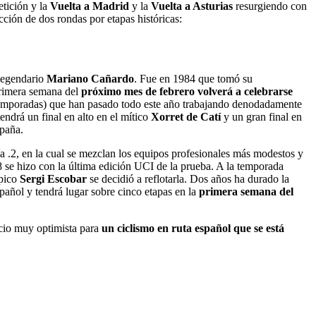
tición y la
Vuelta a Madrid
y la
Vuelta a Asturias
resurgiendo con
ción de dos rondas por etapas históricas:
 legendario
Mariano Cañardo
. Fue en 1984 que tomó su
 primera semana del
próximo mes de febrero volverá a celebrarse
7 temporadas) que han pasado todo este año trabajando denodadamente
tendrá un final en alto en el mítico
Xorret de Catí
y un gran final en
spaña.
ía .2, en la cual se mezclan los equipos profesionales más modestos y
 se hizo con la última edición UCI de la prueba. A la temporada
mpico
Sergi Escobar
se decidió a reflotarla. Dos años ha durado la
español y tendrá lugar sobre cinco etapas en la
primera semana del
icio muy optimista para
un ciclismo en ruta español que se está