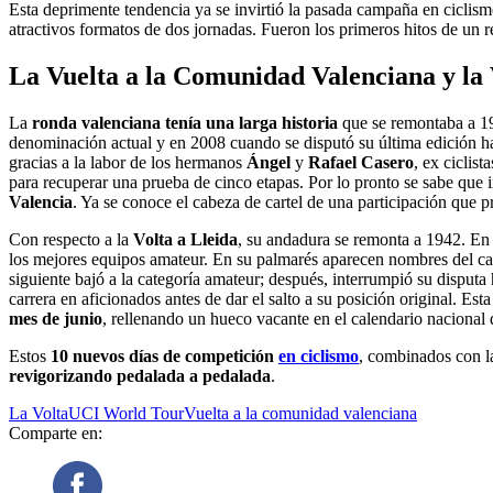
Esta deprimente tendencia ya se invirtió la pasada campaña en ciclism
atractivos formatos de dos jornadas. Fueron los primeros hitos de un 
La Vuelta a la Comunidad Valenciana y la 
La
ronda valenciana tenía una larga historia
que se remontaba a 19
denominación actual y en 2008 cuando se disputó su última edición has
gracias a la labor de los hermanos
Ángel
y
Rafael Casero
, ex ciclis
para recuperar una prueba de cinco etapas. Por lo pronto se sabe que i
Valencia
. Ya se conoce el cabeza de cartel de una participación que 
Con respecto a la
Volta a Lleida
, su andadura se remonta a 1942. E
los mejores equipos amateur. En su palmarés aparecen nombres del c
siguiente bajó a la categoría amateur; después, interrumpió su disput
carrera en aficionados antes de dar el salto a su posición original. Est
mes de junio
, rellenando un hueco vacante en el calendario nacional 
Estos
10 nuevos días de competición
en ciclismo
, combinados con la
revigorizando pedalada a pedalada
.
La Volta
UCI World Tour
Vuelta a la comunidad valenciana
Comparte en: