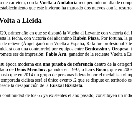
o de carretera, con la
Vuelta a Andalucía
recuperando un día de compe
restablecimiento que este invierno ha marcado dos nuevos con la resurrec
Volta a Lleida
29, primer año en que se disputó la Vuelta al Levante con victoria del
ta la fecha, con victoria del alicantino
Rubén Plaza
. Por fortuna, la
tas de relieve (Ángel ganó una Vuelta a España; Rafa fue profesional 
niciará con una contrarreloj por equipos entre
Benicassim
y
Oropesa
, 
promete ser de impresión:
Fabio Aru
, ganador de la reciente Vuelta a E
n su época moderna
era una prueba de referencia
dentro de la categor
alado de
Denis Menchov
, ganador en 1997, o
Lars Boom
, que en 2008
a hasta que en 2014 un grupo de personas liderado por el medallista olí
a temporada ciclista será el único evento .2 que se dispute en territorio 
desde la desaparición de la
Euskal Bizikleta
.
 continuidad de los 65 ya existentes el año pasado, constituyen un ind