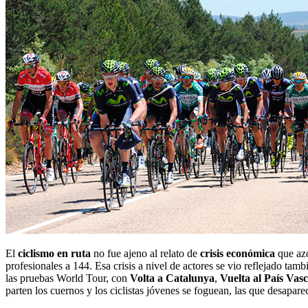
El
ciclismo en ruta
no fue ajeno al relato de
crisis económica
que azo
profesionales a 144. Esa crisis a nivel de actores se vio reflejado tam
las pruebas World Tour, con
Volta a Catalunya
,
Vuelta al País Vas
parten los cuernos y los ciclistas jóvenes se foguean, las que desapar