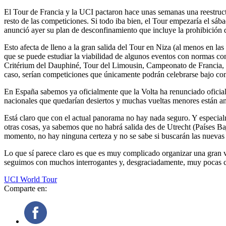
El Tour de Francia y la UCI pactaron hace unas semanas una reestructu
resto de las competiciones. Si todo iba bien, el Tour empezaría el sá
anunció ayer su plan de desconfinamiento que incluye la prohibición 
Esto afecta de lleno a la gran salida del Tour en Niza (al menos en la
que se puede estudiar la viabilidad de algunos eventos con normas conc
Critérium del Dauphiné, Tour del Limousin, Campeonato de Francia, e
caso, serían competiciones que únicamente podrán celebrarse bajo con
En España sabemos ya oficialmente que la Volta ha renunciado oficia
nacionales que quedarían desiertos y muchas vueltas menores están an
Está claro que con el actual panorama no hay nada seguro. Y especialm
otras cosas, ya sabemos que no habrá salida des de Utrecht (Países Ba
momento, no hay ninguna certeza y no se sabe si buscarán las nuevas fe
Lo que sí parece claro es que es muy complicado organizar una gran 
seguimos con muchos interrogantes y, desgraciadamente, muy pocas c
UCI World Tour
Comparte en: