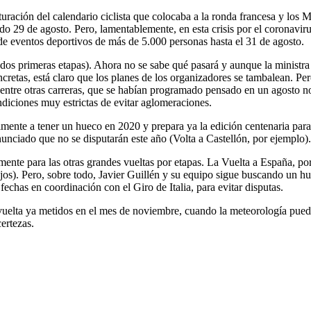
ración del calendario ciclista que colocaba a la ronda francesa y los M
bado 29 de agosto. Pero, lamentablemente, en esta crisis por el coronav
de eventos deportivos de más de 5.000 personas hasta el 31 de agosto.
s dos primeras etapas). Ahora no se sabe qué pasará y aunque la ministra
retas, está claro que los planes de los organizadores se tambalean. Per
ntre otras carreras, que se habían programado pensado en un agosto no
diciones muy estrictas de evitar aglomeraciones.
lmente a tener un hueco en 2020 y prepara ya la edición centenaria pa
unciado que no se disputarán este año (Volta a Castellón, por ejemplo).
ente para las otras grandes vueltas por etapas. La Vuelta a España, por
jos). Pero, sobre todo, Javier Guillén y su equipo sigue buscando un hu
chas en coordinación con el Giro de Italia, para evitar disputas.
vuelta ya metidos en el mes de noviembre, cuando la meteorología pued
ertezas.