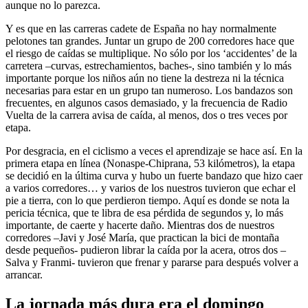
aunque no lo parezca.
Y es que en las carreras cadete de España no hay normalmente
pelotones tan grandes. Juntar un grupo de 200 corredores hace que
el riesgo de caídas se multiplique. No sólo por los ‘accidentes’ de la
carretera –curvas, estrechamientos, baches-, sino también y lo más
importante porque los niños aún no tiene la destreza ni la técnica
necesarias para estar en un grupo tan numeroso. Los bandazos son
frecuentes, en algunos casos demasiado, y la frecuencia de Radio
Vuelta de la carrera avisa de caída, al menos, dos o tres veces por
etapa.
Por desgracia, en el ciclismo a veces el aprendizaje se hace así. En la
primera etapa en línea (Nonaspe-Chiprana, 53 kilómetros), la etapa
se decidió en la última curva y hubo un fuerte bandazo que hizo caer
a varios corredores… y varios de los nuestros tuvieron que echar el
pie a tierra, con lo que perdieron tiempo. Aquí es donde se nota la
pericia técnica, que te libra de esa pérdida de segundos y, lo más
importante, de caerte y hacerte daño. Mientras dos de nuestros
corredores –Javi y José María, que practican la bici de montaña
desde pequeños- pudieron librar la caída por la acera, otros dos –
Salva y Franmi- tuvieron que frenar y pararse para después volver a
arrancar.
La jornada más dura era el domingo