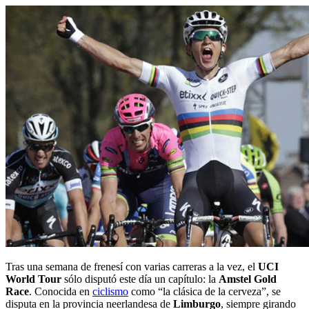
Tras una semana de frenesí con varias carreras a la vez, el
UCI
World Tour
sólo disputó este día un capítulo: la
Amstel Gold
Race
. Conocida en
ciclismo
como “la clásica de la cerveza”, se
disputa en la provincia neerlandesa de
Limburgo
, siempre girando