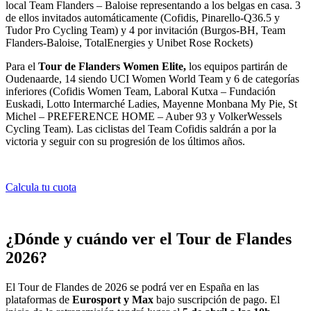
local Team Flanders – Baloise representando a los belgas en casa. 3
de ellos invitados automáticamente (Cofidis, Pinarello-Q36.5 y
Tudor Pro Cycling Team) y 4 por invitación (Burgos-BH, Team
Flanders-Baloise, TotalEnergies y Unibet Rose Rockets)
Para el
Tour de Flanders Women Elite,
los equipos partirán de
Oudenaarde, 14 siendo UCI Women World Team y 6 de categorías
inferiores (Cofidis Women Team, Laboral Kutxa – Fundación
Euskadi, Lotto Intermarché Ladies, Mayenne Monbana My Pie, St
Michel – PREFERENCE HOME – Auber 93 y VolkerWessels
Cycling Team). Las ciclistas del Team Cofidis saldrán a por la
victoria y seguir con su progresión de los últimos años.
Calcula tu cuota
¿Dónde y cuándo ver el Tour de Flandes
2026?
El Tour de Flandes de 2026 se podrá ver en España en las
plataformas de
Eurosport y Max
bajo suscripción de pago. El