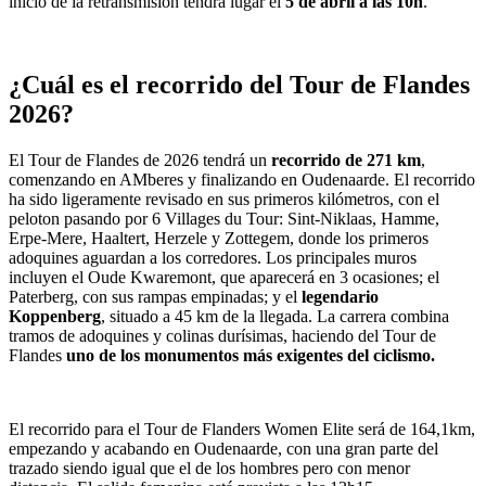
inicio de la retransmisión tendrá lugar el
5 de abril a las 10h
.
¿Cuál es el recorrido del Tour de Flandes
2026?
El Tour de Flandes de 2026 tendrá un
recorrido de 271 km
,
comenzando en AMberes y finalizando en Oudenaarde. El recorrido
ha sido ligeramente revisado en sus primeros kilómetros, con el
peloton pasando por 6 Villages du Tour: Sint-Niklaas, Hamme,
Erpe-Mere, Haaltert, Herzele y Zottegem, donde los primeros
adoquines aguardan a los corredores. Los principales muros
incluyen el Oude Kwaremont, que aparecerá en 3 ocasiones; el
Paterberg, con sus rampas empinadas; y el
legendario
Koppenberg
, situado a 45 km de la llegada. La carrera combina
tramos de adoquines y colinas durísimas, haciendo del Tour de
Flandes
uno de los monumentos más exigentes del ciclismo.
El recorrido para el Tour de Flanders Women Elite será de 164,1km,
empezando y acabando en Oudenaarde, con una gran parte del
trazado siendo igual que el de los hombres pero con menor