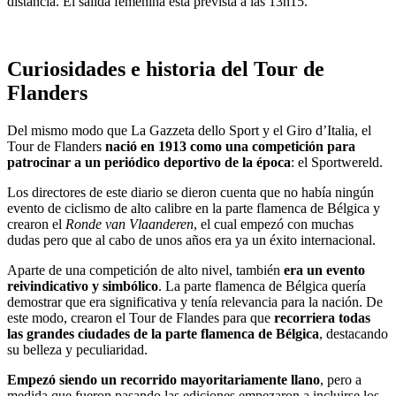
distancia. El salida femenina está prevista a las 13h15.
Curiosidades e historia del Tour de
Flanders
Del mismo modo que La Gazzeta dello Sport y el Giro d’Italia, el
Tour de Flanders
nació en 1913 como una competición para
patrocinar a un periódico deportivo de la época
: el Sportwereld.
Los directores de este diario se dieron cuenta que no había ningún
evento de ciclismo de alto calibre en la parte flamenca de Bélgica y
crearon el
Ronde van Vlaanderen
, el cual empezó con muchas
dudas pero que al cabo de unos años era ya un éxito internacional.
Aparte de una competición de alto nivel, también
era un evento
reivindicativo y simbólico
. La parte flamenca de Bélgica quería
demostrar que era significativa y tenía relevancia para la nación. De
este modo, crearon el Tour de Flandes para que
recorriera todas
las grandes ciudades de la parte flamenca de Bélgica
, destacando
su belleza y peculiaridad.
Empezó siendo un recorrido mayoritariamente llano
, pero a
medida que fueron pasando las ediciones empezaron a incluirse los