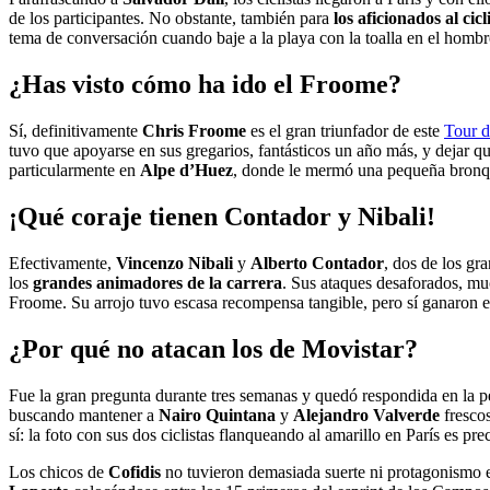
de los participantes. No obstante, también para
los aficionados al cic
tema de conversación cuando baje a la playa con la toalla en el hombro
¿Has visto cómo ha ido el Froome?
Sí, definitivamente
Chris Froome
es el gran triunfador de este
Tour d
tuvo que apoyarse en sus gregarios, fantásticos un año más, y dejar 
particularmente en
Alpe d’Huez
, donde le mermó una pequeña bronquit
¡Qué coraje tienen Contador y Nibali!
Efectivamente,
Vincenzo Nibali
y
Alberto Contador
, dos de los gr
los
grandes animadores de la carrera
. Sus ataques desaforados, muc
Froome. Su arrojo tuvo escasa recompensa tangible, pero sí ganaron el
¿Por qué no atacan los de Movistar?
Fue la gran pregunta durante tres semanas y quedó respondida en la p
buscando mantener a
Nairo Quintana
y
Alejandro Valverde
frescos
sí: la foto con sus dos ciclistas flanqueando al amarillo en París es p
Los chicos de
Cofidis
no tuvieron demasiada suerte ni protagonismo en