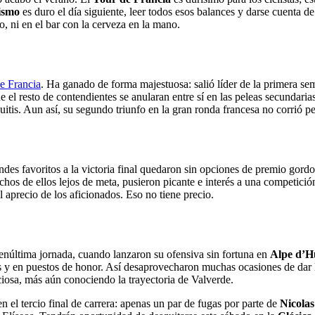
lismo
es duro el día siguiente, leer todos esos balances y darse cuenta de
, ni en el bar con la cerveza en la mano.
e Francia
. Ha ganado de forma majestuosa: salió líder de la primera s
que el resto de contendientes se anularan entre sí en las peleas secun
is. Aun así, su segundo triunfo en la gran ronda francesa no corrió pel
andes favoritos a la victoria final quedaron sin opciones de premio gordo
hos de ellos lejos de meta, pusieron picante e interés a una competició
 aprecio de los aficionados. Eso no tiene precio.
enúltima jornada, cuando lanzaron su ofensiva sin fortuna en
Alpe d’H
 y en puestos de honor. Así desaprovecharon muchas ocasiones de dar l
reciosa, más aún conociendo la trayectoria de Valverde.
 el tercio final de carrera: apenas un par de fugas por parte de
Nicolas