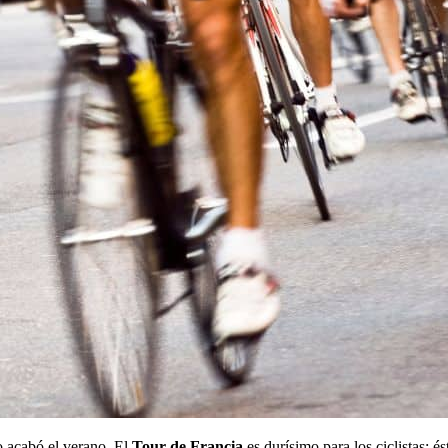
llo acabó el verano. El
Tour de Francia
es durísimo para los ciclistas; é