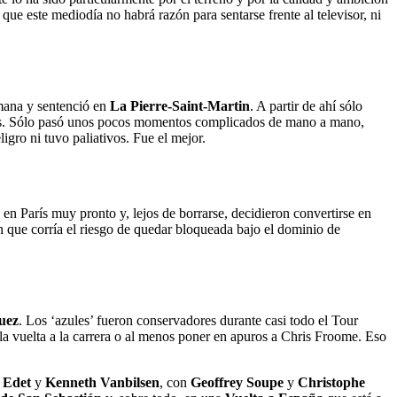
 que este mediodía no habrá razón para sentarse frente al televisor, ni
emana y sentenció en
La Pierre-Saint-Martin
. A partir de ahí sólo
darias. Sólo pasó unos pocos momentos complicados de mano a mano,
igro ni tuvo paliativos. Fue el mejor.
 en París muy pronto y, lejos de borrarse, decidieron convertirse en
n que corría el riesgo de quedar bloqueada bajo el dominio de
uez
. Los ‘azules’ fueron conservadores durante casi todo el Tour
a vuelta a la carrera o al menos poner en apuros a Chris Froome. Eso
 Edet
y
Kenneth Vanbilsen
, con
Geoffrey Soupe
y
Christophe