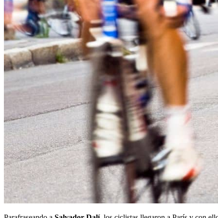
Parafraseando a
Salvador Dalí
, los ciclistas llegaron a París y con e