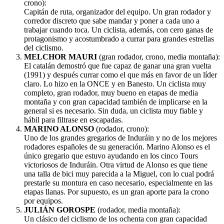
crono):
Capitán de ruta, organizador del equipo. Un gran rodador y
corredor discreto que sabe mandar y poner a cada uno a
trabajar cuando toca. Un ciclista, además, con cero ganas de
protagonismo y acostumbrado a currar para grandes estrellas
del ciclismo.
MELCHOR MAURI
(gran rodador, crono, media montaña):
El catalán demostró que fue capaz de ganar una gran vuelta
(1991) y después currar como el que más en favor de un líder
claro. Lo hizo en la ONCE y en Banesto. Un ciclista muy
completo, gran rodador, muy bueno en etapas de media
montaña y con gran capacidad también de implicarse en la
general si es necesario. Sin duda, un ciclista muy fiable y
hábil para filtrase en escapadas.
MARINO ALONSO
(rodador, crono):
Uno de los grandes gregarios de Induráin y no de los mejores
rodadores españoles de su generación. Marino Alonso es el
único gregario que estuvo ayudando en los cinco Tours
victoriosos de Induráin. Otra virtud de Alonso es que tiene
una talla de bici muy parecida a la Miguel, con lo cual podrá
prestarle su montura en caso necesario, especialmente en las
etapas llanas. Por supuesto, es un gran aporte para la crono
por equipos.
JULIÁN GOROSPE
(rodador, media montaña):
Un clásico del ciclismo de los ochenta con gran capacidad