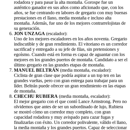
rodadora y para pasar la alta montaña. Gorospe fue un
auténtico ganador en sus años como aficionado que, con los
años, se fue centrando en labores de gregario con muy buenas
prestaciones en el llano, media montaña e incluso alta
montaña. Además, fue uno de los mejores contrarrelojistas de
su generación.
JON UNZAGA
(escalador):
Uno de los mejores escaladores en los años noventa. Gregario
indiscutible y de gran rendimiento. El vitoriano es un corredor
sacrificad y entregado a su jefe de filas, sin pretensiones y
egoísmo. Cuando está en forma es capaz de aguantar con los
mejores en los grandes puertos de montaña. Candidato a ser el
último gregario en las grandes etapas de montaña.
MANUEL BELTRÁN
(media montaña, escalador):
Ciclista de gran clase que podría aspirar a un top ten en las
grandes vueltas, pero con gran entrega para trabajar para un
líder. Beltrán puede ofrecer un gran rendimiento en las etapas
de montaña.
CHECHU RUBIERA
(media montaña, escalador):
El mejor gregario con el que contó Lance Armstrong. Pero no
olvidemos que antes de ser un subordinado de lujo, Rubiera
se mostró cómo un corredor muy completo, con gran
capacidad rodadora y muy avispado para cazar fugas y
finalizarlas con éxito. Un corredor polivalente, válido el llano,
la media montaña y los grandes puertos. Capaz de seleccionar