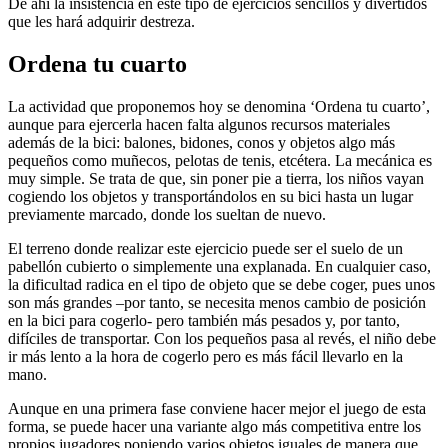
De ahí la insistencia en este tipo de ejercicios sencillos y divertidos
que les hará adquirir destreza.
Ordena tu cuarto
La actividad que proponemos hoy se denomina ‘Ordena tu cuarto’,
aunque para ejercerla hacen falta algunos recursos materiales
además de la bici: balones, bidones, conos y objetos algo más
pequeños como muñecos, pelotas de tenis, etcétera. La mecánica es
muy simple. Se trata de que, sin poner pie a tierra, los niños vayan
cogiendo los objetos y transportándolos en su bici hasta un lugar
previamente marcado, donde los sueltan de nuevo.
El terreno donde realizar este ejercicio puede ser el suelo de un
pabellón cubierto o simplemente una explanada. En cualquier caso,
la dificultad radica en el tipo de objeto que se debe coger, pues unos
son más grandes –por tanto, se necesita menos cambio de posición
en la bici para cogerlo- pero también más pesados y, por tanto,
difíciles de transportar. Con los pequeños pasa al revés, el niño debe
ir más lento a la hora de cogerlo pero es más fácil llevarlo en la
mano.
Aunque en una primera fase conviene hacer mejor el juego de esta
forma, se puede hacer una variante algo más competitiva entre los
propios jugadores poniendo varios objetos iguales de manera que