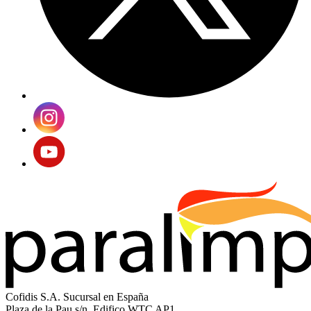
Cofidis S.A. Sucursal en España
Plaza de la Pau s/n, Edifico WTC AP1