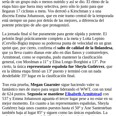
sería de un grupo más o menos nutrido y así se dio. El ritmo de la
etapa hizo que fuera muy selectiva, pero sólo lo justo para que
llegaran 17 ciclistas a meta. Vos derrotó a Kirschman y a una
discreta Emma Johansson, que en este tramo central de la temporada
está siempre un paso por detrás de las mejores, a diferencia del
potente principio de año que protagonizó.
La jornada final sí fue puramente para gente rápida y potente. El
pelotón llegó prácticamente completo a la meta y Lotta Lepisto
(Cervélo-Bigla) impuso su poderosa punta de velocidad en un gran
sprint que, por cierto, confirma el
salto de calidad de la finlandesa
,
que ya lleva cuatro dianas este año en días llanos y contrarrelojes.
Armitstead, como se esperaba, pudo mantener la clasificación
general, con Moolman a 11” y Elisa Longo Borghini a 13”. Por
cierto, la única
representante española fue Sheyla Gutiérrez
, que
en la última etapa firmó un 13º puesto y terminó con un nada
desdeñable 35º lugar en la clasificación final.
Tras esta prueba,
Megan Guarnier
sigue haciendo valer su
fantástico mes de mayo para seguir liderando el WWT, con un total
de 624 puntos.
Segunda se mantiene
Elisabeth Armitstead
con
537 y Emma Johansson aguanta el tercer lugar pese a no estar en su
mejor momento. En cuanto a las representantes españolas, Sheyla
Gutiérrez baja unos cuantos puestos hasta el 50º y Ane Santesteban
también baja al lugar 85º y siguen como las únicas españolas. La