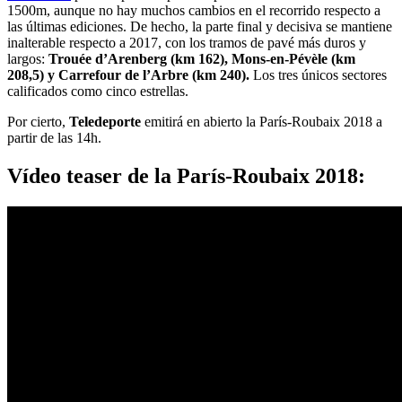
1500m, aunque no hay muchos cambios en el recorrido respecto a
las últimas ediciones. De hecho, la parte final y decisiva se mantiene
inalterable respecto a 2017, con los tramos de pavé más duros y
largos:
Trouée d’Arenberg (km 162), Mons-en-Pévèle (km
208,5) y Carrefour de l’Arbre (km 240).
Los tres únicos sectores
calificados como cinco estrellas.
Por cierto,
Teledeporte
emitirá en abierto la París-Roubaix 2018 a
partir de las 14h.
Vídeo teaser de la París-Roubaix 2018: