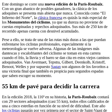
Este domingo se corre una
nueva edición de la París-Roubaix
.
Con un gran abanico de posibles ganadores, la clásica de los
adoquines se presenta más abierta que nunca. Conocida como “El
Infierno del Norte”, la
clásica francesa
es quizás la más especial de
los
Monumentos del ciclismo
, ya que su dureza no proviene de
cuestas empinadas y repechos adoquinados. Sus más de 250 km de
recorrido apenas cuenta con desnivel acumulado.
Pese a ello, se trata de una de las rutas más duras a las que puedan
enfrentarse los ciclistas profesionales, especialmente si la
meteorología se vuelve adversa. Algunas de las imágenes más
dantescas y escalofriantes del ciclismo se toman en esta carrera
cuando el frío, la lluvia y el barro se dan cita en estos viejos caminos
adoquinados. Van Avermaet, Tepstra, Gilbert, Deenkolb, Kristoff,
Benoot, Welles y por supuesto
Sagan
son algunos de los favoritos a
una victoria final que también es propicia para segundos espadas
que saben escoger su momento.
55 km de pavé para decidir la carrera
En la edición 2018, la 116ª en su historia,
la París-Roubaix
contará
con 29 sectores adoquinados (casi 55 km), todos ellos calificados de
una a cinco estrellas en función de su nivel de dificultad. Este año
los ciclistas
pasarán por vez primera por el sector de Saint-Vaast de