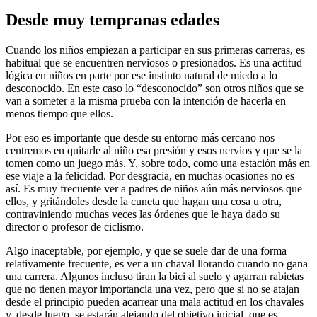
Desde muy tempranas edades
Cuando los niños empiezan a participar en sus primeras carreras, es
habitual que se encuentren nerviosos o presionados. Es una actitud
lógica en niños en parte por ese instinto natural de miedo a lo
desconocido. En este caso lo “desconocido” son otros niños que se
van a someter a la misma prueba con la intención de hacerla en
menos tiempo que ellos.
Por eso es importante que desde su entorno más cercano nos
centremos en quitarle al niño esa presión y esos nervios y que se la
tomen como un juego más. Y, sobre todo, como una estación más en
ese viaje a la felicidad. Por desgracia, en muchas ocasiones no es
así. Es muy frecuente ver a padres de niños aún más nerviosos que
ellos, y gritándoles desde la cuneta que hagan una cosa u otra,
contraviniendo muchas veces las órdenes que le haya dado su
director o profesor de ciclismo.
Algo inaceptable, por ejemplo, y que se suele dar de una forma
relativamente frecuente, es ver a un chaval llorando cuando no gana
una carrera. Algunos incluso tiran la bici al suelo y agarran rabietas
que no tienen mayor importancia una vez, pero que si no se atajan
desde el principio pueden acarrear una mala actitud en los chavales
y, desde luego, se estarán alejando del objetivo inicial, que es