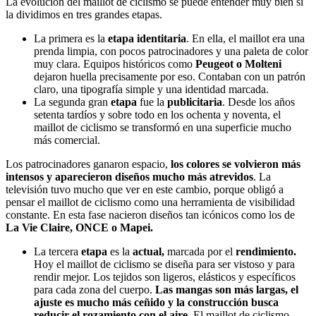
La evolución del maillot de ciclismo se puede entender muy bien si
la dividimos en tres grandes etapas.
La primera es la
etapa identitaria
. En ella, el maillot era una
prenda limpia, con pocos patrocinadores y una paleta de color
muy clara. Equipos históricos como
Peugeot o Molteni
dejaron huella precisamente por eso. Contaban con un patrón
claro, una tipografía simple y una identidad marcada.
La segunda gran
etapa
fue la
publicitaria
. Desde los años
setenta tardíos y sobre todo en los ochenta y noventa, el
maillot de ciclismo se transformó en una superficie mucho
más comercial.
Los patrocinadores ganaron espacio,
los colores se volvieron más
intensos y aparecieron diseños mucho más atrevidos
. La
televisión tuvo mucho que ver en este cambio, porque obligó a
pensar el maillot de ciclismo como una herramienta de visibilidad
constante. En esta fase nacieron diseños tan icónicos como los de
La Vie Claire, ONCE o Mapei.
La tercera
etapa
es la
actual,
marcada por el
rendimiento.
Hoy el maillot de ciclismo se diseña para ser vistoso y para
rendir mejor. Los tejidos son ligeros, elásticos y específicos
para cada zona del cuerpo.
Las mangas son más largas, el
ajuste es mucho más ceñido y la construcción busca
reducir el rozamiento con el aire.
El maillot de ciclismo