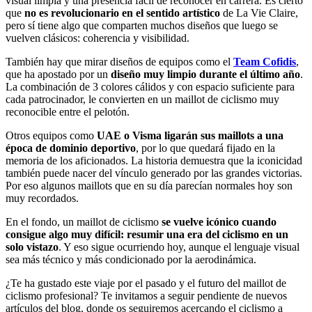
visual limpia y una presencia fácil de reconocer en carrera. Es cierto
que
no es revolucionario en el sentido artístico
de La Vie Claire,
pero sí tiene algo que comparten muchos diseños que luego se
vuelven clásicos: coherencia y visibilidad.
También hay que mirar diseños de equipos como el
Team Cofidis
,
que ha apostado por un
diseño muy limpio durante el último año
.
La combinación de 3 colores cálidos y con espacio suficiente para
cada patrocinador, le convierten en un maillot de ciclismo muy
reconocible entre el pelotón.
Otros equipos como
UAE o Visma ligarán sus maillots a una
época de dominio deportivo
, por lo que quedará fijado en la
memoria de los aficionados. La historia demuestra que la iconicidad
también puede nacer del vínculo generado por las grandes victorias.
Por eso algunos maillots que en su día parecían normales hoy son
muy recordados.
En el fondo, un maillot de ciclismo
se vuelve icónico cuando
consigue algo muy difícil:
resumir una era del ciclismo en un
solo vistazo
. Y eso sigue ocurriendo hoy, aunque el lenguaje visual
sea más técnico y más condicionado por la aerodinámica.
¿Te ha gustado este viaje por el pasado y el futuro del maillot de
ciclismo profesional? Te invitamos a seguir pendiente de nuevos
artículos del blog, donde os seguiremos acercando el ciclismo a