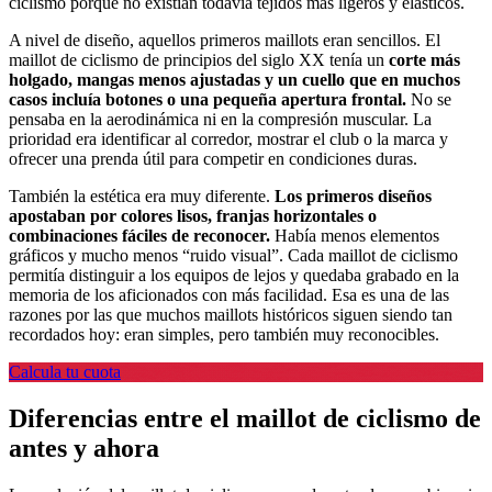
ciclismo porque no existían todavía tejidos más ligeros y elásticos.
A nivel de diseño, aquellos primeros maillots eran sencillos. El
maillot de ciclismo de principios del siglo XX tenía un
corte más
holgado, mangas menos ajustadas y un cuello que en muchos
casos incluía botones o una pequeña apertura frontal.
No se
pensaba en la aerodinámica ni en la compresión muscular. La
prioridad era identificar al corredor, mostrar el club o la marca y
ofrecer una prenda útil para competir en condiciones duras.
También la estética era muy diferente.
Los primeros diseños
apostaban por colores lisos, franjas horizontales o
combinaciones fáciles de reconocer.
Había menos elementos
gráficos y mucho menos “ruido visual”. Cada maillot de ciclismo
permitía distinguir a los equipos de lejos y quedaba grabado en la
memoria de los aficionados con más facilidad. Esa es una de las
razones por las que muchos maillots históricos siguen siendo tan
recordados hoy: eran simples, pero también muy reconocibles.
Calcula tu cuota
Diferencias entre el maillot de ciclismo de
antes y ahora