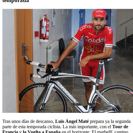
temporada”
Tras unos días de descanso,
Luis Ángel Maté
prepara ya la segunda
parte de esta temporada ciclista. La más importante, con el
Tour de
Francia
y
la Vuelta a España
en el horizonte. El marbellí, camino