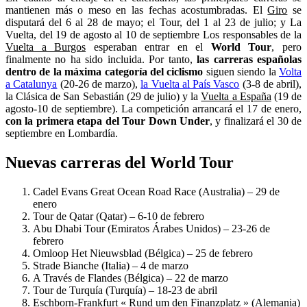
mantienen más o meso en las fechas acostumbradas. El
Giro
se
disputará del 6 al 28 de mayo; el Tour, del 1 al 23 de julio; y La
Vuelta, del 19 de agosto al 10 de septiembre Los responsables de la
Vuelta a Burgos
esperaban entrar en el
World Tour
, pero
finalmente no ha sido incluida. Por tanto,
las carreras españolas
dentro de la máxima categoría del ciclismo
siguen siendo la
Volta
a Catalunya
(20-26 de marzo),
la Vuelta al País Vasco
(3-8 de abril),
la Clásica de San Sebastián (29 de julio) y la
Vuelta a España
(19 de
agosto-10 de septiembre). La competición arrancará el 17 de enero,
con la primera etapa del Tour Down Under
, y finalizará el 30 de
septiembre en Lombardía.
Nuevas carreras del World Tour
Cadel Evans Great Ocean Road Race (Australia) – 29 de
enero
Tour de Qatar (Qatar) – 6-10 de febrero
Abu Dhabi Tour (Emiratos Árabes Unidos) – 23-26 de
febrero
Omloop Het Nieuwsblad (Bélgica) – 25 de febrero
Strade Bianche (Italia) – 4 de marzo
A Través de Flandes (Bélgica) – 22 de marzo
Tour de Turquía (Turquía) – 18-23 de abril
Eschborn-Frankfurt « Rund um den Finanzplatz » (Alemania)