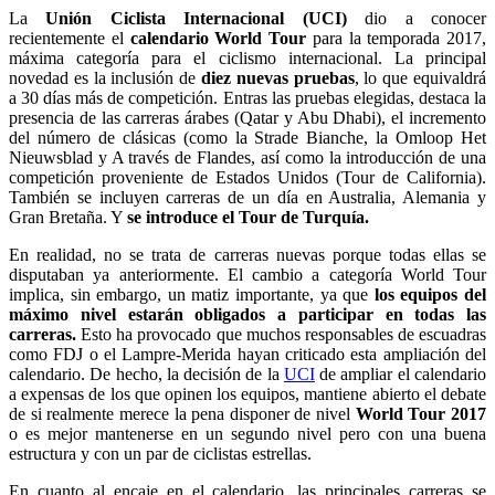
La
Unión Ciclista Internacional (UCI)
dio a conocer
recientemente el
calendario World Tour
para la temporada 2017,
máxima categoría para el ciclismo internacional. La principal
novedad es la inclusión de
diez nuevas pruebas
, lo que equivaldrá
a 30 días más de competición. Entras las pruebas elegidas, destaca la
presencia de las carreras árabes (Qatar y Abu Dhabi), el incremento
del número de clásicas (como la Strade Bianche, la Omloop Het
Nieuwsblad y A través de Flandes, así como la introducción de una
competición proveniente de Estados Unidos (Tour de California).
También se incluyen carreras de un día en Australia, Alemania y
Gran Bretaña. Y
se introduce el Tour de Turquía.
En realidad, no se trata de carreras nuevas porque todas ellas se
disputaban ya anteriormente. El cambio a categoría World Tour
implica, sin embargo, un matiz importante, ya que
los equipos del
máximo nivel estarán obligados a participar en todas las
carreras.
Esto ha provocado que muchos responsables de escuadras
como FDJ o el Lampre-Merida hayan criticado esta ampliación del
calendario. De hecho, la decisión de la
UCI
de ampliar el calendario
a expensas de los que opinen los equipos, mantiene abierto el debate
de si realmente merece la pena disponer de nivel
World Tour 2017
o es mejor mantenerse en un segundo nivel pero con una buena
estructura y con un par de ciclistas estrellas.
En cuanto al encaje en el calendario, las principales carreras se