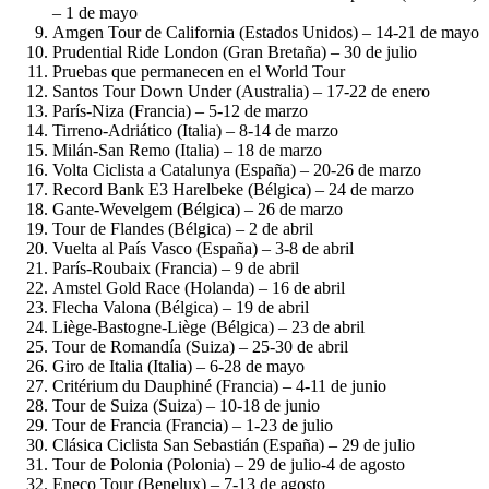
– 1 de mayo
Amgen Tour de California (Estados Unidos) – 14-21 de mayo
Prudential Ride London (Gran Bretaña) – 30 de julio
Pruebas que permanecen en el World Tour
Santos Tour Down Under (Australia) – 17-22 de enero
París-Niza (Francia) – 5-12 de marzo
Tirreno-Adriático (Italia) – 8-14 de marzo
Milán-San Remo (Italia) – 18 de marzo
Volta Ciclista a Catalunya (España) – 20-26 de marzo
Record Bank E3 Harelbeke (Bélgica) – 24 de marzo
Gante-Wevelgem (Bélgica) – 26 de marzo
Tour de Flandes (Bélgica) – 2 de abril
Vuelta al País Vasco (España) – 3-8 de abril
París-Roubaix (Francia) – 9 de abril
Amstel Gold Race (Holanda) – 16 de abril
Flecha Valona (Bélgica) – 19 de abril
Liège-Bastogne-Liège (Bélgica) – 23 de abril
Tour de Romandía (Suiza) – 25-30 de abril
Giro de Italia (Italia) – 6-28 de mayo
Critérium du Dauphiné (Francia) – 4-11 de junio
Tour de Suiza (Suiza) – 10-18 de junio
Tour de Francia (Francia) – 1-23 de julio
Clásica Ciclista San Sebastián (España) – 29 de julio
Tour de Polonia (Polonia) – 29 de julio-4 de agosto
Eneco Tour (Benelux) – 7-13 de agosto