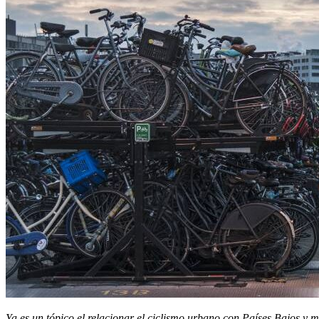
Ya es un tópico el relacionar el ciclismo urbano con Pa
í
ses Bajos y m