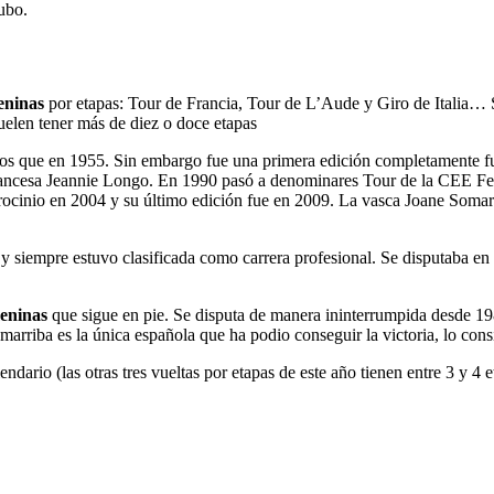
ubo.
eninas
por etapas: Tour de Francia, Tour de L’Aude y Giro de Italia… S
suelen tener más de diez o doce etapas
os que en 1955. Sin embargo fue una primera edición completamente fuga
 francesa Jeannie Longo. En 1990 pasó a denominares Tour de la CEE F
cinio en 2004 y su último edición fue en 2009. La vasca Joane Somarrib
y siempre estuvo clasificada como carrera profesional. Se disputaba en 
meninas
que sigue en pie. Se disputa de manera ininterrumpida desde 19
arriba es la única española que ha podio conseguir la victoria, lo con
ario (las otras tres vueltas por etapas de este año tienen entre 3 y 4 e