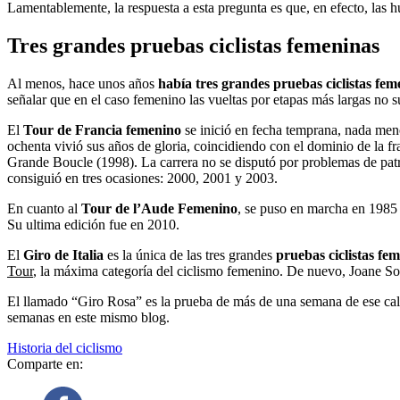
Lamentablemente, la respuesta a esta pregunta es que, en efecto, las h
Tres grandes pruebas ciclistas femeninas
Al menos, hace unos años
había tres grandes pruebas ciclistas
fem
señalar que en el caso femenino las vueltas por etapas más largas no 
El
Tour de Francia
femenino
se inició en fecha temprana, nada men
ochenta vivió sus años de gloria, coincidiendo con el dominio de la
Grande Boucle (1998). La carrera no se disputó por problemas de patro
consiguió en tres ocasiones: 2000, 2001 y 2003.
En cuanto al
Tour de l’Aude Femenino
, se puso en marcha en 1985 
Su ultima edición fue en 2010.
El
Giro de Italia
es la única de las tres grandes
pruebas ciclistas fe
Tour
, la máxima categoría del ciclismo femenino. De nuevo, Joane Som
El llamado “Giro Rosa” es la prueba de más de una semana de ese calend
semanas en este mismo blog.
Historia del ciclismo
Comparte en: