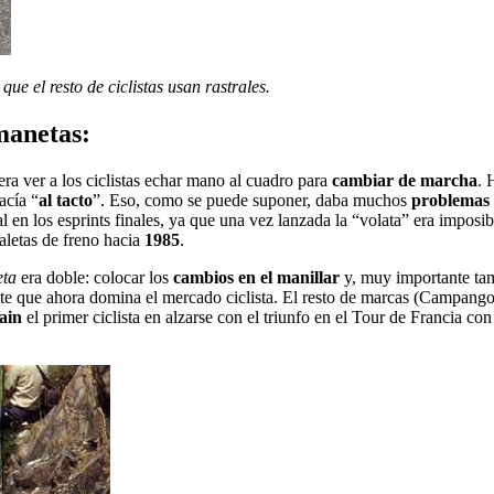
e el resto de ciclistas usan rastrales.
manetas:
era ver a los ciclistas echar mano al cuadro para
cambiar de marcha
. 
acía “
al
tacto
”. Eso, como se puede suponer, daba muchos
problemas
en los esprints finales, ya que una vez lanzada la “volata” era impos
letas de freno hacia
1985
.
eta
era doble: colocar los
cambios en el manillar
y, muy importante tam
te que ahora domina el mercado ciclista. El resto de marcas (Campang
ain
el primer ciclista en alzarse con el triunfo en el Tour de Francia c