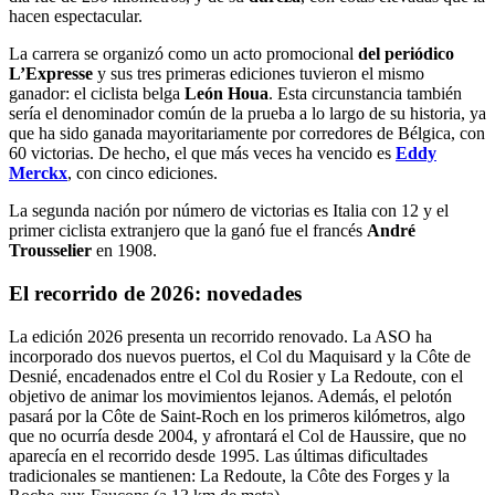
hacen espectacular.
La carrera se organizó como un acto promocional
del periódico
L’Expresse
y sus tres primeras ediciones tuvieron el mismo
ganador: el ciclista belga
León Houa
. Esta circunstancia también
sería el denominador común de la prueba a lo largo de su historia, ya
que ha sido ganada mayoritariamente por corredores de Bélgica, con
60 victorias. De hecho, el que más veces ha vencido es
Eddy
Merckx
, con cinco ediciones.
La segunda nación por número de victorias es Italia con 12 y el
primer ciclista extranjero que la ganó fue el francés
André
Trousselier
en 1908.
El recorrido de 2026: novedades
La edición 2026 presenta un recorrido renovado. La ASO ha
incorporado dos nuevos puertos, el Col du Maquisard y la Côte de
Desnié, encadenados entre el Col du Rosier y La Redoute, con el
objetivo de animar los movimientos lejanos. Además, el pelotón
pasará por la Côte de Saint-Roch en los primeros kilómetros, algo
que no ocurría desde 2004, y afrontará el Col de Haussire, que no
aparecía en el recorrido desde 1995. Las últimas dificultades
tradicionales se mantienen: La Redoute, la Côte des Forges y la