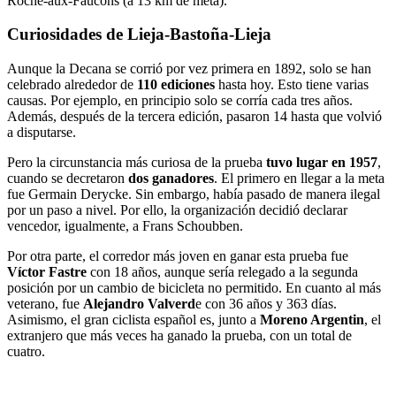
Roche-aux-Faucons (a 13 km de meta).
Curiosidades de Lieja-Bastoña-Lieja
Aunque la Decana se corrió por vez primera en 1892, solo se han
celebrado alrededor de
110 ediciones
hasta hoy. Esto tiene varias
causas. Por ejemplo, en principio solo se corría cada tres años.
Además, después de la tercera edición, pasaron 14 hasta que volvió
a disputarse.
Pero la circunstancia más curiosa de la prueba
tuvo lugar en 1957
,
cuando se decretaron
dos ganadores
. El primero en llegar a la meta
fue Germain Derycke. Sin embargo, había pasado de manera ilegal
por un paso a nivel. Por ello, la organización decidió declarar
vencedor, igualmente, a Frans Schoubben.
Por otra parte, el corredor más joven en ganar esta prueba fue
Víctor Fastre
con 18 años, aunque sería relegado a la segunda
posición por un cambio de bicicleta no permitido. En cuanto al más
veterano, fue
Alejandro Valverd
e con 36 años y 363 días.
Asimismo, el gran ciclista español es, junto a
Moreno Argentin
, el
extranjero que más veces ha ganado la prueba, con un total de
cuatro.