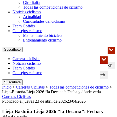
Giro Italia
Todas las competiciones de ciclismo
Noticias ciclismo
Actualidad
Curiosidades del ciclismo
Team Cofidis
Consejos ciclismo
Mantenimiento bicicleta
Entrenamiento ciclismo
Suscríbete
Carreras ciclistas
Noticias ciclismo
Search
Team Cofidis
Consejos ciclismo
Search
Suscríbete
Inicio
>
Carreras Ciclistas
>
Todas las competiciones de ciclismo
>
Lieja-Bastoña-Lieja 2026 “la Decana”: Fecha y dónde verla
Carreras Ciclistas
Publicado el jueves 23 de abril de 2026
23/04/2026
Lieja-Bastoña-Lieja 2026 “la Decana”: Fecha y