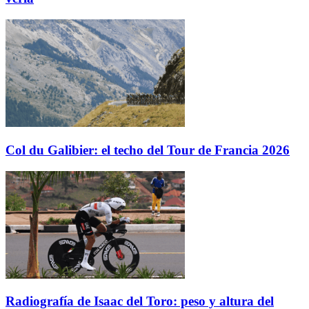
Col du Galibier: el techo del Tour de Francia 2026
Radiografía de Isaac del Toro: peso y altura del